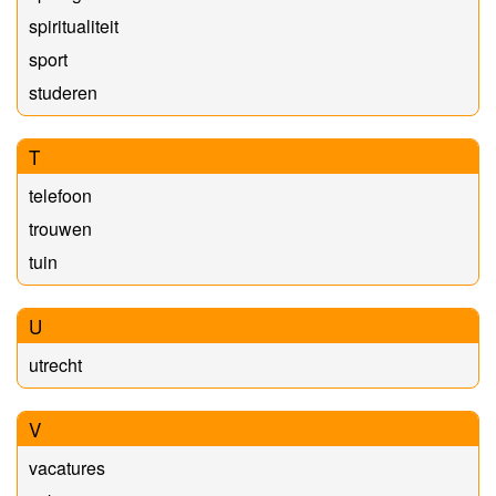
spiritualiteit
sport
studeren
T
telefoon
trouwen
tuin
U
utrecht
V
vacatures