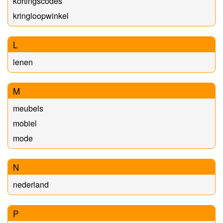
kortingscodes
kringloopwinkel
L
lenen
M
meubels
mobiel
mode
N
nederland
P