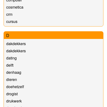
cosmetica
crm
cursus
D
dakdekkers
dakdekkers
dating
delft
denhaag
dieren
doehetzelf
drogist
drukwerk