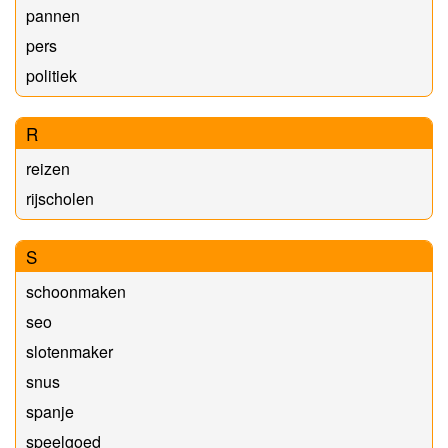
pannen
pers
politiek
R
reizen
rijscholen
S
schoonmaken
seo
slotenmaker
snus
spanje
speelgoed