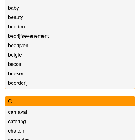
baby
beauty
bedden
bedrijfsevenement
bedrijven
belgie
bitcoin
boeken
boerderij
C
carnaval
catering
chatten
computer