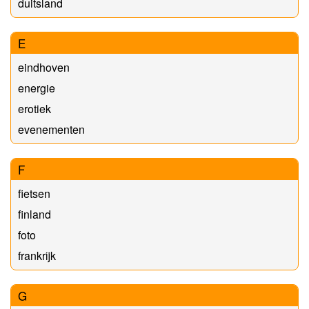
duitsland
E
eindhoven
energie
erotiek
evenementen
F
fietsen
finland
foto
frankrijk
G