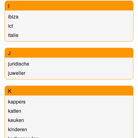
I
ibiza
ict
italie
J
juridische
juwelier
K
kappers
katten
keuken
kinderen