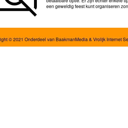
betaalbare optie. Er zijn echter enkele t
een geweldig feest kunt organiseren zon
ight © 2021 Onderdeel van
BaakmanMedia
&
Vrolijk Internet S