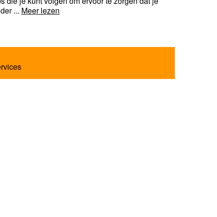
ips die je kunt volgen om ervoor te zorgen dat je
der ...
Meer lezen
ervices